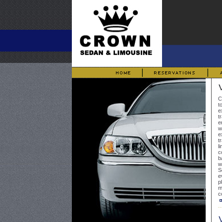
C
t
e
t
e
w
e
t
l
c
b
w
S
e
p
m
c